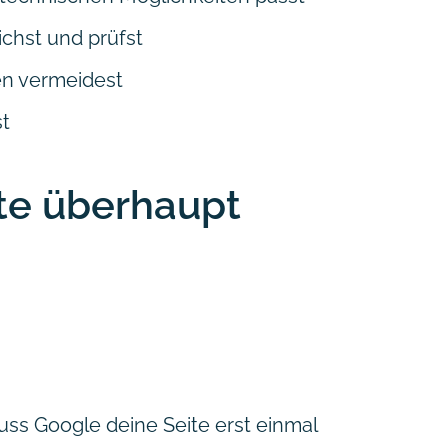
ichst und prüfst
en vermeidest
st
te überhaupt
ss Google deine Seite erst einmal