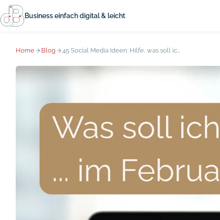
Business einfach digital & leicht
Home
Blog
45 Social Media Ideen: Hilfe, was soll ich posten im Februar?!