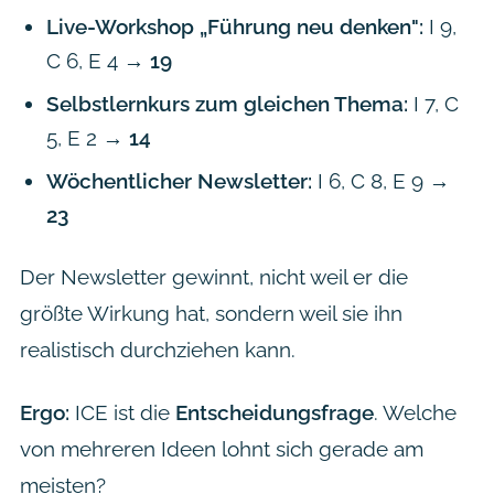
Live-Workshop „Führung neu denken":
I 9,
C 6, E 4 →
19
Selbstlernkurs zum gleichen Thema:
I 7, C
5, E 2 →
14
Wöchentlicher Newsletter:
I 6, C 8, E 9 →
23
Der Newsletter gewinnt, nicht weil er die
größte Wirkung hat, sondern weil sie ihn
realistisch durchziehen kann.
Ergo:
ICE ist die
Entscheidungsfrage
. Welche
von mehreren Ideen lohnt sich gerade am
meisten?