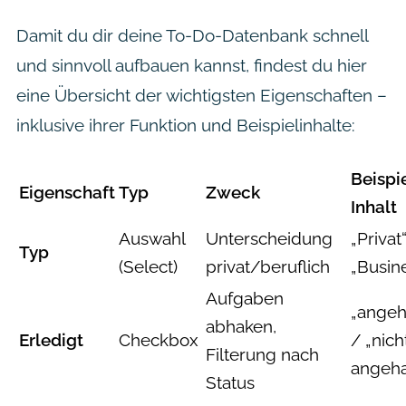
Damit du dir deine To-Do-Datenbank schnell
und sinnvoll aufbauen kannst, findest du hier
eine Übersicht der wichtigsten Eigenschaften –
inklusive ihrer Funktion und Beispielinhalte:
Beispi
Eigenschaft
Typ
Zweck
Inhalt
Auswahl
Unterscheidung
„Privat“
Typ
(Select)
privat/beruflich
„Busin
Aufgaben
„angeh
abhaken,
Erledigt
Checkbox
/ „nich
Filterung nach
angeha
Status