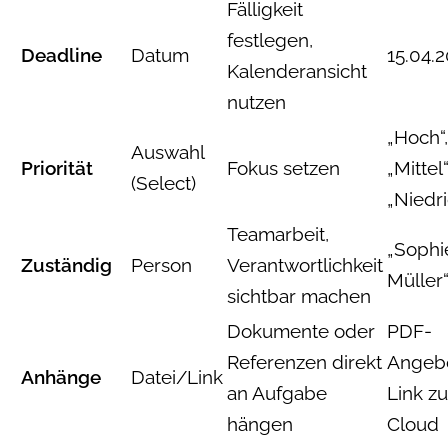
Fälligkeit
festlegen,
Deadline
Datum
15.04.
Kalenderansicht
nutzen
„Hoch“,
Auswahl
Priorität
Fokus setzen
„Mittel“
(Select)
„Niedri
Teamarbeit,
„Sophi
Zuständig
Person
Verantwortlichkeit
Müller
sichtbar machen
Dokumente oder
PDF-
Referenzen direkt
Angebo
Anhänge
Datei/Link
an Aufgabe
Link zu
hängen
Cloud